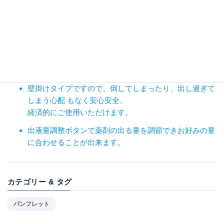
手を差し出すとセンサーが自動感知、ノー
タッチでハンドソープ（泡）を噴射！
オートソープディスペンサーなら直接触れずに薬剤を出
せるので衛生的です 。
壁掛けタイプですので、倒してしまったり、出し過ぎて
しまう心配 もなく安心安全、
経済的にご使用いただけます。
出液量調整ボタンで薬剤の出る量を調節できお好みの量
に合わせることが出来ます。
カテゴリー & タグ
パンフレット